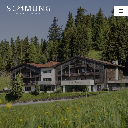
CAMERE E PREZZI
WELLNESS
DELIZIE DEL PALATO
RICHIESTA
PRENOTAZIONE
DE
IT
EN
Hotel