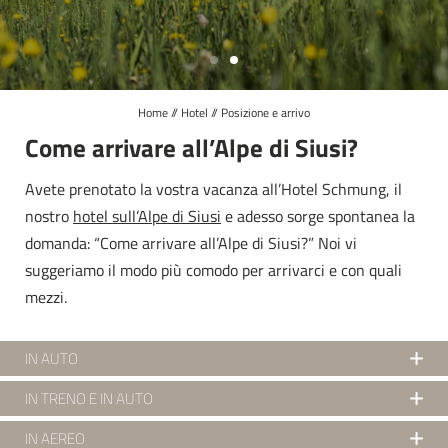
Delizie del palato
Wellness
Sky whirlpool
Home
//
Hotel
//
Posizione e arrivo
Posizione e arrivo
Come arrivare all’Alpe di Siusi?
Pagamento online
Avete prenotato la vostra vacanza all’Hotel Schmung, il
Immagini
nostro
hotel sull’Alpe di Siusi
e adesso sorge spontanea la
domanda: “Come arrivare all’Alpe di Siusi?” Noi vi
Social Media
suggeriamo il modo più comodo per arrivarci e con quali
mezzi.
Camere e prezzi
IN AUTO
Attività
Se arrivate da
nord
prendete l’autostrada del Brennero
IN TRENO E IN AUTO
A22 fino all’uscita di Chiusa o Bolzano nord. Da qui
Tutti i treni Intercity ed Eurocity fermano nelle stazioni di
IN AEREO
proseguite sulla statale fino alla località di Ponte Gardena,