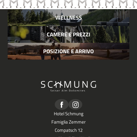
tempo per il giorno dell’arrivo e della partenza. Durante la
vostra permanenza all’Hotel Schmung potete recarvi a
WELLNESS
valle in qualsiasi momento.
CAMERE E PREZZI
Informazioni aggiornate sulle condizioni del traffico
sono
disponibili
qui.
POSIZIONE E ARRIVO
Hotel Schmung
Famiglia Zemmer
Compatsch 12