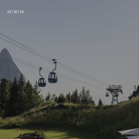
DE
IT
EN
01
Hotel
Delizie del palato
Wellness
Sky whirlpool
Posizione e arrivo
Pagamento online
Immagini
Social Media
DE
IT
EN
+39 0471 727943