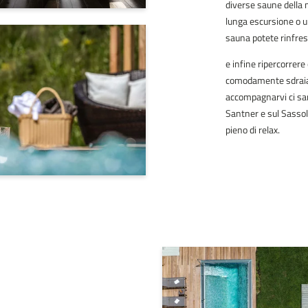
diverse saune della 
lunga escursione o 
sauna potete rinfresc
e infine ripercorrere
comodamente sdraiati
accompagnarvi ci sarà
Santner e sul Sassolu
pieno di relax.