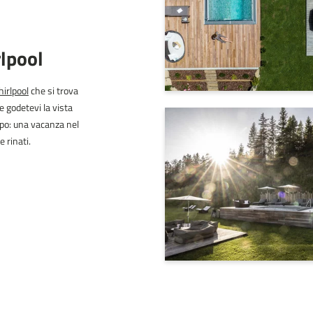
rlpool
irlpool
che si trova
e godetevi la vista
lpo: una vacanza nel
 rinati.