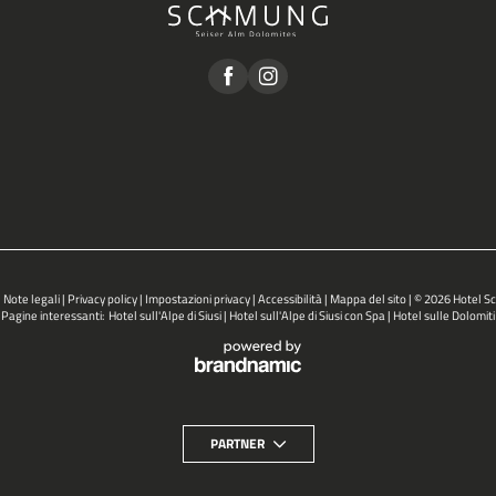
|
Note legali
|
Privacy policy
|
Impostazioni privacy
|
Accessibilità
|
Mappa del sito
|
© 2026 Hotel 
Pagine interessanti:
Hotel sull'Alpe di Siusi
|
Hotel sull'Alpe di Siusi con Spa
|
Hotel sulle Dolomiti
PARTNER