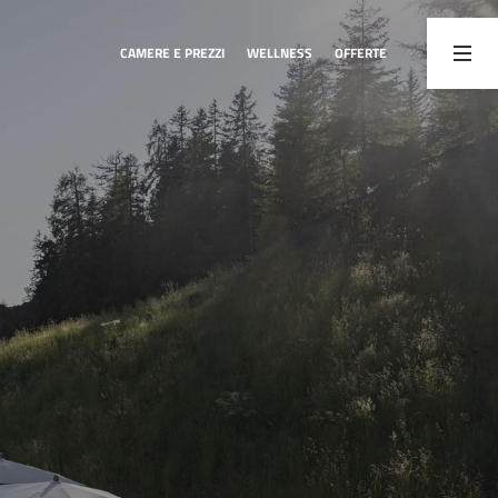
CAMERE E PREZZI
WELLNESS
OFFERTE
02
03
Camere e prezzi
Attività
Camere e suite
Escursioni e bici
Servizi inclusi
Attività invernali
Offerte
Programma settimanale
Buono a sapersi
Webcam
Richiesta
Prenotazione
Buoni regalo
RICHIESTA
PRENOTAZIONE