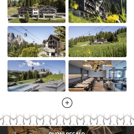
Delizie del palato
Wellness
Sky whirlpool
Posizione e arrivo
Pagamento online
Immagini
Social Media
Camere e prezzi
Attività