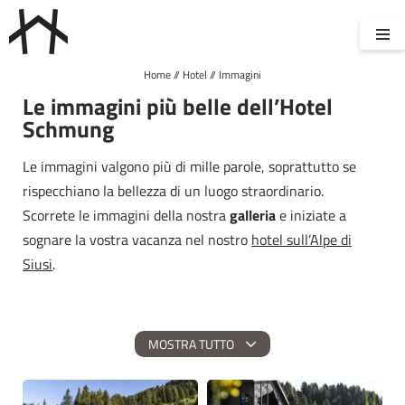
Home
//
Hotel
//
Immagini
CAMERE E PREZZI
WELLNESS
Le immagini più belle dell’Hotel
Schmung
Le immagini valgono più di mille parole, soprattutto se
DELIZIE DEL PALATO
RICHIESTA
rispecchiano la bellezza di un luogo straordinario.
Scorrete le immagini della nostra
galleria
e iniziate a
sognare la vostra vacanza nel nostro
hotel sull’Alpe di
Siusi
.
PRENOTAZIONE
DE
IT
EN
MOSTRA TUTTO
Hotel