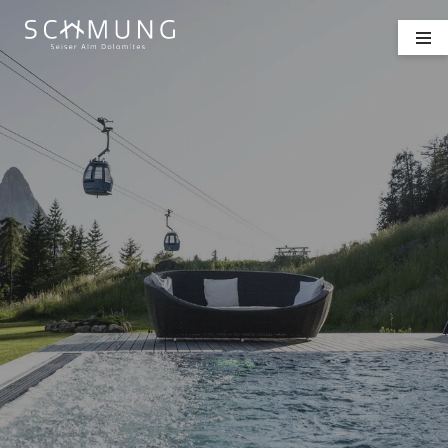
ZIMMER & PREISE
WELLNESS
KULINARIK
ANFRAGEN
BUCHEN
DE
IT
EN
Hotel