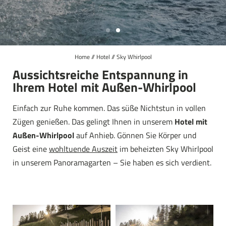
Kulinarik
Wellness
Sky Whirlpool
Home
//
Hotel
//
Sky Whirlpool
Lage und Anreise
Aussichtsreiche Entspannung in
Ihrem Hotel mit Außen-Whirlpool
Online-Anzahlung
Bildergalerie
Einfach zur Ruhe kommen. Das süße Nichtstun in vollen
Zügen genießen. Das gelingt Ihnen in unserem
Hotel mit
Social Media
Außen-Whirlpool
auf Anhieb. Gönnen Sie Körper und
Geist eine
wohltuende Auszeit
im beheizten Sky Whirlpool
Zimmer & Preise
in unserem Panoramagarten – Sie haben es sich verdient.
Aktivitäten